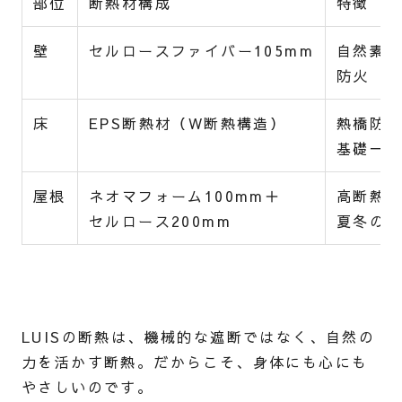
部位
断熱材構成
特徴
壁
セルロースファイバー105mm
自然素
防火
床
EPS断熱材（W断熱構造）
熱橋防
基礎一
屋根
ネオマフォーム100mm＋
高断熱
セルロース200mm
夏冬の
LUISの断熱は、機械的な遮断ではなく、自然の
力を活かす断熱。だからこそ、身体にも心にも
やさしいのです。